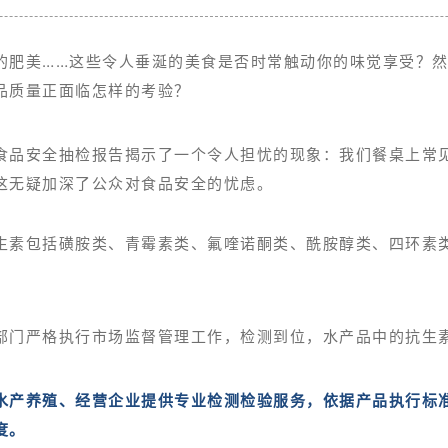
的肥美……这些令人垂涎的美食是否时常触动你的味觉享受？
品质量正面临怎样的考验？
食品安全抽检报告揭示了一个令人担忧的现象：我们餐桌上常
这无疑加深了公众对食品安全的忧虑。
生素包括磺胺类、青霉素类、氟喹诺酮类、酰胺醇类、四环素
部门严格执行市场监督管理工作，检测到位，水产品中的抗生
水产养殖、经营企业提供专业检测检验服务，依据产品执行标
度。