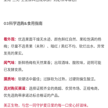
03
科学选购&食用指南
看外观：
优选果面干燥无水迹、颜色鲜红自然、果粒饱满的杨
梅；尽量不选青果（未熟）、暗红 / 黑红不均、软烂出水、异常
发亮的果实。
闻气味
：
新鲜杨梅有天然果香；出现酒味、酸败味，说明可能
已发酵变质。
摸质地：
软硬适中最佳；过酥软为过熟，过硬则偏生酸涩。
选对购买渠道
：选择证照齐全的商超、农贸市场、正规电商，
优先选购带承诺达标合格证的产品。
美正生物，与您一同守护夏日里的每一口安心好滋味。