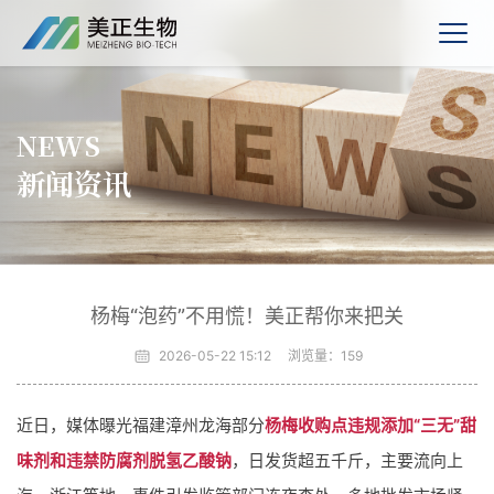
NEWS
新闻资讯
杨梅“泡药”不用慌！美正帮你来把关
2026-05-22 15:12
浏览量：
159
近日，媒体曝光福建漳州龙海部分
杨梅收购点违规添加“三无”甜
味剂和违禁防腐剂脱氢乙酸钠
，日发货超五千斤，主要流向上