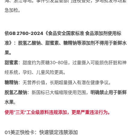
海、浙江等地。事件引发监管部门连夜查处，多地批发市场紧
急加检。
依
GB 2760-2024《食品安全国家标准 食品添加剂使用标
准》：脱氢乙酸钠、甜蜜素、糖精钠等添加剂不得用于新鲜水
果。
甜蜜素
：甜度约为蔗糖30–80倍，过量摄入可能损伤肝脏和神
经系统，孕妇、儿童风险更高。
糖精钠
：无营养价值，长期超量摄入有潜在健康争议。
脱氢乙酸钠
：新国标已大幅缩限使用范围，
明确禁止用于新鲜
水果
。
使用“三无”工业级原料违规添加，更是严重违法行为。
0
1
美正快检卡：快速锁定违禁添加