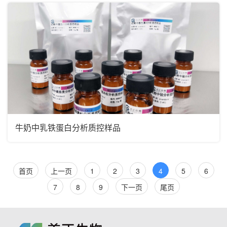
牛奶中乳铁蛋白分析质控样品
首页
上一页
1
2
3
4
5
6
7
8
9
下一页
尾页