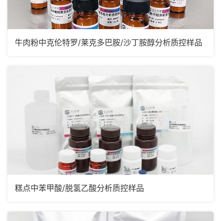
牛肉粉中克伦特罗/莱克多巴胺/沙丁胺醇分析质控样品
糕点中苯甲酸/脱氢乙酸分析质控样品