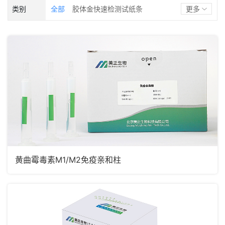
优质乳工程
违禁添加/掺假
激素
类别
全部
胶体金快速检测试纸条
更多
污染物
体细胞&乳成分
酶联免疫试剂盒
其他检测试剂盒
前处理柱
检测仪器
理化试剂
黄曲霉毒素M1/M2免疫亲和柱